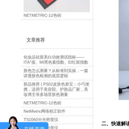
NETMETRIC-12色砖
文章推荐
化妆品祛斑美白功效测试指标——
ITA°值、MI黑色素指数、EI红斑指数
肤色怎么测量？从标准到实操，一篇
讲透肤色检测的底层逻辑
新品推荐 | PS02皮肤色差宝：小巧便
携，适用于美容院、护肤品厂家，美
妆博主等多场景肤色测量
NETMETRIC-12色砖
NetMetric网络校正软件
TS1060分光密度仪
二、快速解读
TS1050分光密度仪
在线咨询