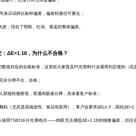
.01：差值极小，红绿方向无明显偏差；
15：正号表示试样比标样偏黄，偏差轻微但可量化；
8：总色差，综合了明暗、红绿、黄蓝的整体偏差。
：ΔE=1.18，为什么不合格？
E数值对应的合格标准，这里给大家普及POE塑料行业通用判定规则（也是
：肉眼完全分辨不出，合格；
2：敏感人群能轻微察觉，普通肉眼难分辨，具体看客户标准；
塑料颗粒（尤其是高端改性、食品包装用），客户会要求ΔE≤1.0，因此ΔE=
须用TS8216分光测色仪——肉眼无法捕捉ΔE=1.18的细微偏差，