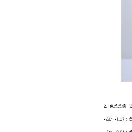
2. 色差差值（Δ
- ΔL*=-1.