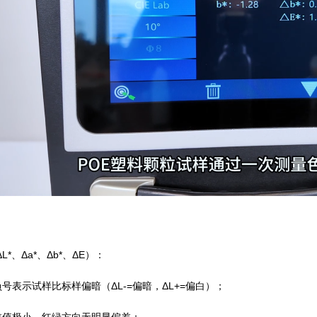
L*、Δa*、Δb*、ΔE）：
17：负号表示试样比标样偏暗（ΔL-=偏暗，ΔL+=偏白）；