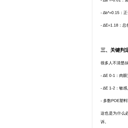
- Δa*=-0
- Δb*=0.
- ΔE=1.1
三、关键判定
很多人不清楚Δ
- ΔE 0-1
- ΔE 1-
- 多数POE
这也是为什么必
诉。