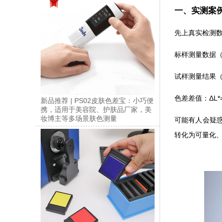
一、实测案
先上真实检测数
标样测量数据（基准）
试样测量结果（待测）
色差差值：ΔL*=-
新品推荐 | PS02皮肤色差宝：小巧便
携，适用于美容院、护肤品厂家，美
妆博主等多场景肤色测量
可能有人会疑惑
转化为可量化