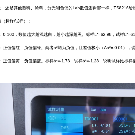
粒，还是其他塑料、涂料，分光测色仪的Lab数值逻辑都一样，TS8216
数值（标样/试样）：
）：0-100，数值越大越浅越白，越小越深越黑。标样L*=62.98，试样L*=
轴）：正值偏红，负值偏绿。两者a*均为负值，且差值极小（Δa*=-0.01
）：正值偏黄，负值偏蓝。标样b*=-1.73，试样b*=-1.28，说明试样比