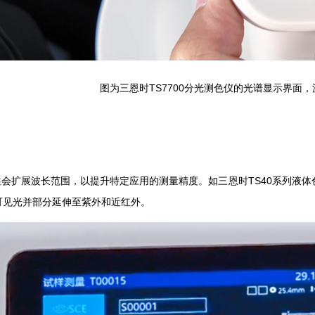
图为三恩时TS7700分光测色仪的光谱显示界面，波长
会扩展波长范围，以提升特定应用的测量精度。如三恩时TS40系列液体色度仪
盖可见光并部分延伸至紫外和近红外。