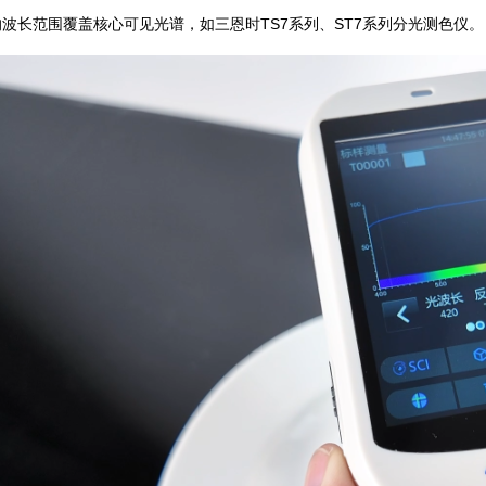
波长范围覆盖核心可见光谱，如三恩时TS7系列、ST7系列分光测色仪。