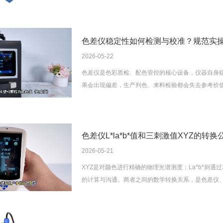
色差仪稳定性如何检测与校准？规范实
2026-05-22
色差仪是色彩质检、配色管控的核心设备，仪器自身
果会出现偏差，生产判色、来料检验都会失去参考价
范，实操性强。
色差仪L*la*b*值和三刺激值XYZ的转换
2026-05-21
XYZ是对颜色进行精确的物理光谱测度；La*b*则
的计算与沟通。两者之间的数学转换关系，是色差仪