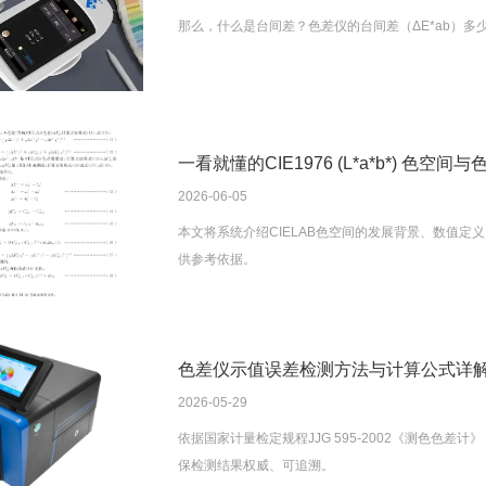
那么，什么是台间差？色差仪的台间差（ΔE*ab）多
一看就懂的CIE1976 (L*a*b*) 色空间
2026-06-05
本文将系统介绍CIELAB色空间的发展背景、数值
供参考依据。
色差仪示值误差检测方法与计算公式详解（依据
2026-05-29
依据国家计量检定规程JJG 595-2002《测色色
保检测结果权威、可追溯。