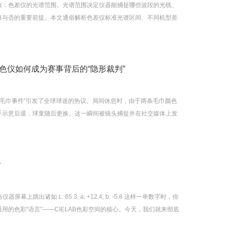
数：色差仪的光谱范围。光谱范围决定仪器能捕捉哪些波段的光线、
准与否的重要前提。本文通俗解析色差仪标准光谱区间、不同机型差
色仪如何成为赛事背后的“隐形裁判”
“毛巾事件”引发了全球球迷的热议。局间休息时，由于两条毛巾颜色
手示意后退，球童随后更换。这一瞬间被镜头捕捉并在社交媒体上发
指向了赛事管理中的一个细节盲区——毛巾的视觉区分。
？
上跳出诸如 L: 65.3, a: +12.4, b: -5.8 这样一串数字时，你
的色彩“语言”——CIELAB色彩空间的核心。今天，我们就来彻底
控制的神秘面纱。