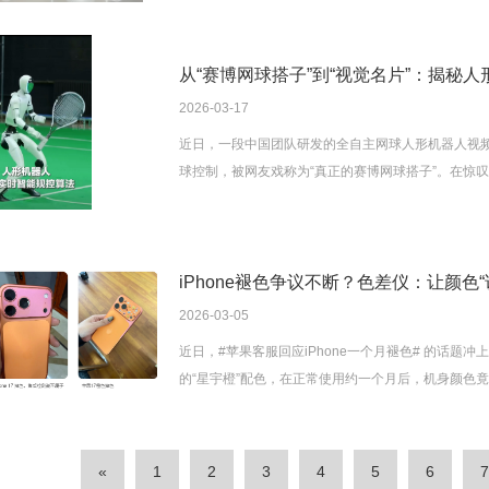
从“赛博网球搭子”到“视觉名片”：揭秘
2026-03-17
近日，一段中国团队研发的全自主网球人形机器人视
球控制，被网友戏称为“真正的赛博网球搭子”。在惊
形象的机器人，其外观品质同样至关重要？
iPhone褪色争议不断？色差仪：让颜色
2026-03-05
近日，#苹果客服回应iPhone一个月褪色# 的话题冲上
的“星宇橙”配色，在正常使用约一个月后，机身颜色
户需携带产品到店进行检测，以确定褪色的具体原因
«
1
2
3
4
5
6
7