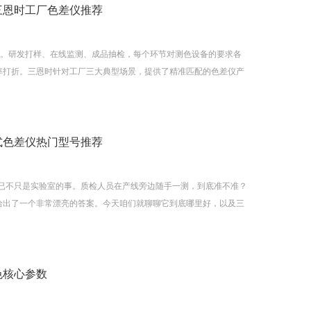
三恩时工厂色差仪推荐
”。研发打样、在线监测、成品抽检，每个环节对测色设备的要求各
率打折。三恩时针对工厂三大典型场景，提供了精准匹配的色差仪产
式色差仪热门型号推荐
控早已不只是实验室的事。质检人员在产线旁边随手一测，到底准不准？
给出了一个非常漂亮的答案。今天咱们就聊聊它到底哪里好，以及三
色核心参数