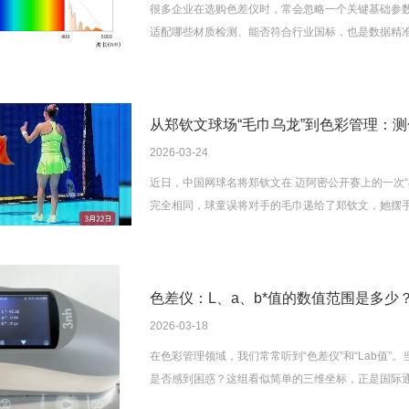
很多企业在选购色差仪时，常会忽略一个关键基础参
适配哪些材质检测、能否符合行业国标，也是数据精
异及实际应用价值，帮助大家科学选型。
从郑钦文球场“毛巾乌龙”到色彩管理：测
2026-03-24
近日，中国网球名将郑钦文在 迈阿密公开赛上的一次
完全相同，球童误将对手的毛巾递给了郑钦文，她摆
酵，不少网友批评球员“懒惰”，而更多理性的讨论则
色差仪：L、a、b*值的数值范围是多少
2026-03-18
在色彩管理领域，我们常常听到“色差仪”和“Lab值”。当仪器屏幕
是否感到困惑？这组看似简单的三维坐标，正是国际通用
读懂这三个数值的含义及其数值范围*，揭开精准色彩