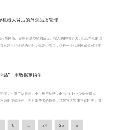
人形机器人背后的外观品质管理
频火爆网络。它拥有毫秒级的反应、拟人的挥拍步伐，以及精准的回
叹其卓越运动性能的同时，你是否想过，这样一个代表国家尖端科技
“说话”，用数据定纷争
热搜，引发广泛关注。不少用户反映，iPhone 17 Pro备受瞩目
竟逐渐褪变成粉色。面对消费者的质疑，苹果官方客服正式回应：用
和情况。如非人为损坏，将提供相应的售后换新或维修服务。
8
...
24
25
»