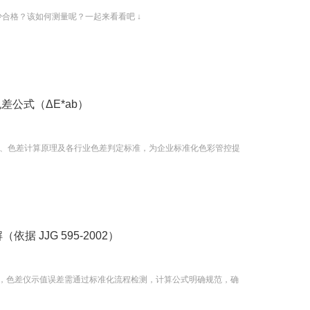
少合格？该如何测量呢？一起来看看吧 ↓
与色差公式（ΔE*ab）
定义、色差计算原理及各行业色差判定标准，为企业标准化色彩管控提
 JJG 595-2002）
差计》，色差仪示值误差需通过标准化流程检测，计算公式明确规范，确