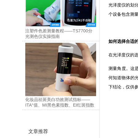
光泽度仪的划分有
个设备包含测
注塑件色差测量教程——TS7700分
光测色仪实操指南
如何选择合适
在光泽度仪的
测量角度。这是
何知道物体的
下结论，仅供
化妆品祛斑美白功效测试指标——
ITA°值、MI黑色素指数、EI红斑指数
文章推荐