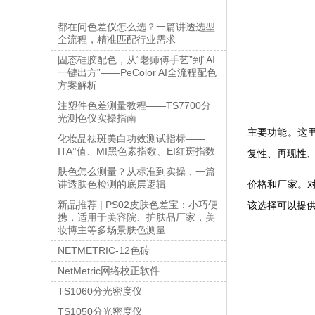
都在问色差仪怎么选？一篇讲透选型
全流程，精准匹配行业需求
固态硅胶配色，从“老师傅手艺”到“AI
一键出方”——PeColor AI全流程配色
方案解析
注塑件色差测量教程——TS7700分
光测色仪实操指南
主要功能。这
化妆品祛斑美白功效测试指标——
ITA°值、MI黑色素指数、EI红斑指数
复性、再现性
肤色怎么测量？从标准到实操，一篇
价格和厂家。
讲透肤色检测的底层逻辑
新品推荐 | PS02皮肤色差宝：小巧便
该选择可以提
携，适用于美容院、护肤品厂家，美
妆博主等多场景肤色测量
NETMETRIC-12色砖
NetMetric网络校正软件
TS1060分光密度仪
TS1050分光密度仪