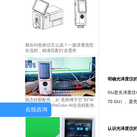
都在问色差仪怎么选？一篇讲透选型
全流程，精准匹配行业需求
明确光泽度仪
GU是光泽度仪
固态硅胶配色，从“老师傅手艺”到“AI
70 GU）、蛋
一键出方”——PeColor AI全流程配色
在线咨询
方案解析
认识光泽度仪