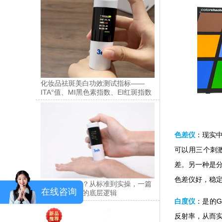
化妆品祛斑美白功效测试指标——
ITA°值、MI黑色素指数、EI红斑指数
色差仪
：现实
可以用三个刺
差。另一种是
色差仪好，稳
肤色怎么测量？从标准到实操，一篇
在线咨询
讲透肤色检测的底层逻辑
白度仪
：是的G
反射率，从而