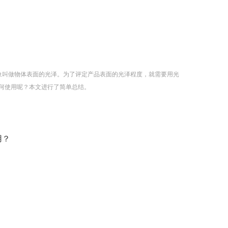
象叫做物体表面的光泽。为了评定产品表面的光泽程度，就需要用光
如何使用呢？本文进行了简单总结。
用？