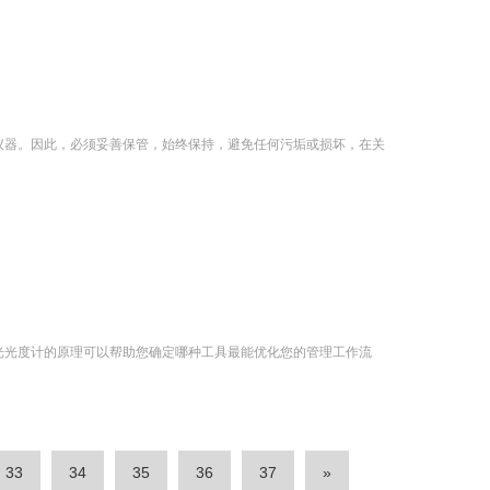
仪器。因此，必须妥善保管，始终保持，避免任何污垢或损坏，在关
光光度计的原理可以帮助您确定哪种工具最能优化您的管理工作流
33
34
35
36
37
»