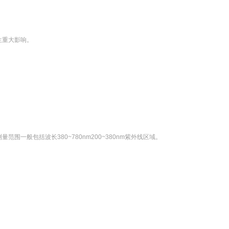
生重大影响。
围一般包括波长380~780nm200~380nm紫外线区域。