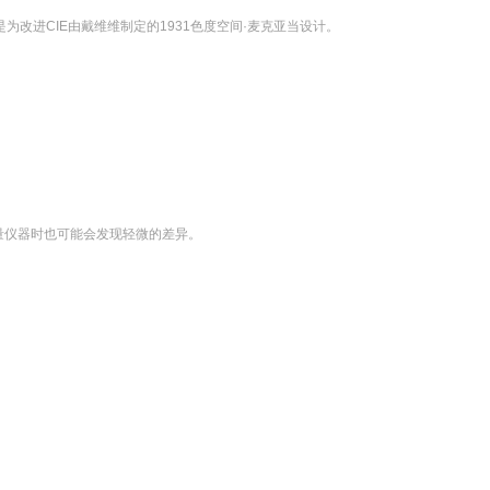
S，是为改进CIE由戴维维制定的1931色度空间·麦克亚当设计。
量仪器时也可能会发现轻微的差异。