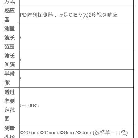
方式
感应
PD阵列探测器，满足CIE V(λ)2度视觉响应
器
测量
波长
/
范围
波长
/
间隔
半带
/
宽
透过
率测
0~100%
定范
围
测量
Φ20mm/Φ15mm/Φ8mm/Φ4mm(选择单一口径)
孔径