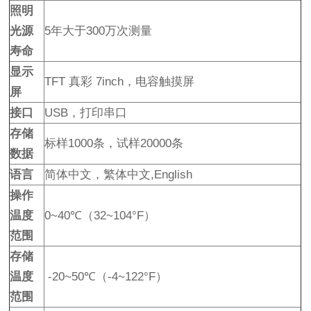
照明
光源
5年大于300万次测量
寿命
显示
TFT 真彩 7inch，电容触摸屏
屏
接口
USB，打印串口
存储
标样1000条，试样20000条
数据
语言
简体中文，繁体中文,English
操作
温度
0~40℃（32~104°F）
范围
存储
温度
-20~50℃（-4~122°F）
范围