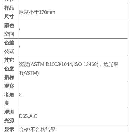
样品
厚度小于170mm
尺寸
颜色
/
空间
色差
/
公式
其它
雾度(ASTM D1003/1044,ISO 13468)，透光率
色度
T(ASTM)
指标
观察
者角
2°
度
观测
D65,A,C
光源
显示
合格/不合格结果