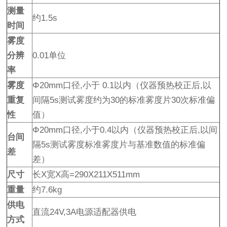
测量
约1.5s
时间
雾度
分辨
0.01单位
率
雾度
Φ20mm口径,小于 0.1以内（仪器预热校正后,以
重复
间隔5s测试雾度约为30的标准雾度片30次标准偏
性
值）
Φ20mm口径,小于0.4以内（仪器预热校正后,以间
台间
隔5s测试雾度标准雾度片与基准数值的标准偏
差
差）
尺寸
长X宽X高=290X211X511mm
重量
约7.6kg
供电
直流24V,3A电源适配器供电
方式