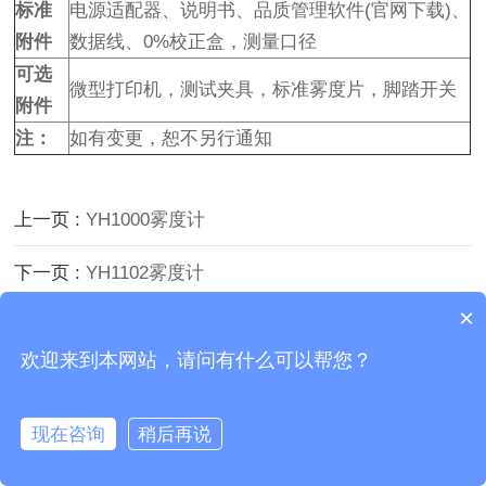
标准
电源适配器、说明书、品质管理软件(官网下载)、
附件
数据线、0%校正盒，测量口径
可选
微型打印机，测试夹具，标准雾度片，脚踏开关
附件
注：
如有变更，恕不另行通知
上一页 :
YH1000雾度计
下一页 :
YH1102雾度计
×
Copyright © 2026 广东三恩时科技有限公司 版权所有
欢迎来到本网站，请问有什么可以帮您？
粤ICP备2021161340号
现在咨询
稍后再说
在线咨询
拨打电话
首页
电话咨询
微信咨询
联系我们