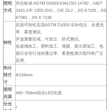
照明
符合标准:ASTM D1003/1044,ISO 14782，GB/T
方式
2410,JJF 1303-2011，CIE 15.2，JIS K7105，JIS
K7361，JIS K 7136
仪器可轻松实现ASTM D1003 非补偿法，全透光
率、雾度测试。
开放测量区域，可竖立、卧式测试。
特性
在玻璃加工、塑料加工、薄膜、显示屏加工、包
装行业等行业的透过率、雾度检测方面均有广泛
应用。
积分
球尺
Φ154mm
寸
照明
400~700nm组合LED光源
光源
分光
/