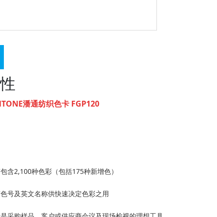
性
NTONE潘通纺织色卡 FGP120
包含2,100种色彩（包括175种新增色）
有色号及英文名称供快速决定色彩之用
计是采购样品、客户或供应商会议及现场检视的理想工具