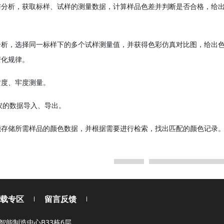
与分析，获取标样、试样的测量数据，计算样品色差并判断是否合格，给
分析，选择同一标样下的多个试样测量值，并获得色彩仿真对比图，给出
变化规律。
黄度、牢度测量。
差仪的数据导入、导出。
能存储所需样品的颜色数据，并根据需要进行检索，找出匹配的颜色记录
返回
色差仪Φ8mm加长测
载专区
留言反馈
能制造中心B33栋6层