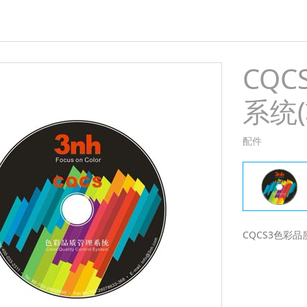
CQ
系统(
配件
CQCS3色彩