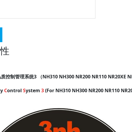
性
质控制管理系统3 （NH310 NH300 NR200 NR110 NR20XE
ty
C
ontrol
S
ystem
3
(For
NH310 NH300 NR200 NR110 NR2