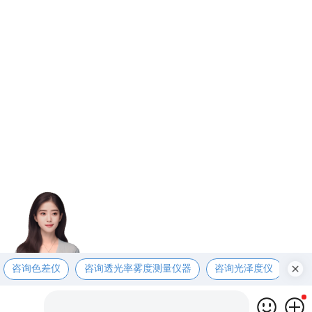
咨询色差仪
咨询透光率雾度测量仪器
咨询光泽度仪
咨