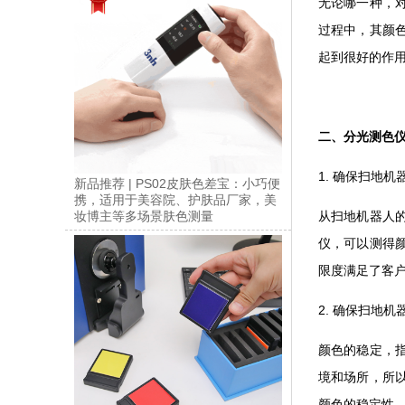
无论哪一种，
过程中，其颜
起到很好的作
二、分光测色
1. 确保扫地
新品推荐 | PS02皮肤色差宝：小巧便
携，适用于美容院、护肤品厂家，美
从扫地机器人
妆博主等多场景肤色测量
仪，可以测得
限度满足了客
2. 确保扫地
颜色的稳定，
境和场所，所
颜色的稳定性