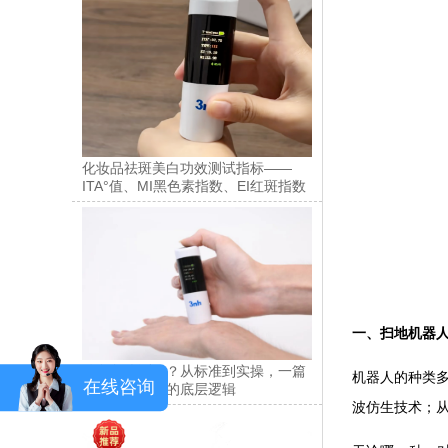
化妆品祛斑美白功效测试指标——
ITA°值、MI黑色素指数、EI红斑指数
一、扫地机器
肤色怎么测量？从标准到实操，一篇
机器人的种类
在线咨询
讲透肤色检测的底层逻辑
波仿生技术；