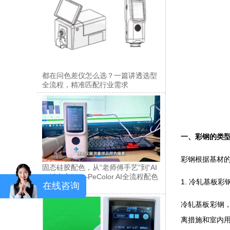
都在问色差仪怎么选？一篇讲透选型
全流程，精准匹配行业需求
一、彩钢的类
彩钢根据基材
固态硅胶配色，从“老师傅手艺”到“AI
一键出方”——PeColor AI全流程配色
1. 冷轧基板彩
在线咨询
方案解析
冷轧基板彩钢
离措施和室内