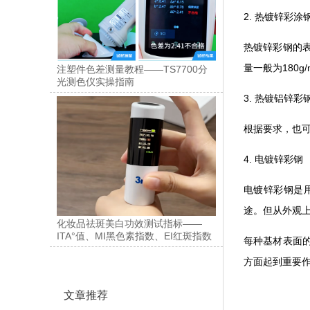
2. 热镀锌彩涂
热镀锌彩钢的
量一般为180g
注塑件色差测量教程——TS7700分
光测色仪实操指南
3. 热镀铝锌彩
根据要求，也可以
4. 电镀锌彩钢
电镀锌彩钢是用
途。但从外观
化妆品祛斑美白功效测试指标——
ITA°值、MI黑色素指数、EI红斑指数
每种基材表面
方面起到重要
文章推荐