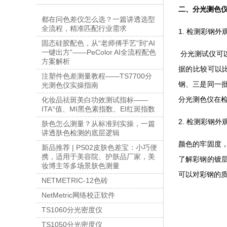
二、分光测色
都在问色差仪怎么选？一篇讲透选型
全流程，精准匹配行业需求
1. 检测彩钢
固态硅胶配色，从“老师傅手艺”到“AI
一键出方”——PeColor AI全流程配色
分光测试仪可
方案解析
据的比较可以
注塑件色差测量教程——TS7700分
钢、三是同一
光测色仪实操指南
分光测色仪在
化妆品祛斑美白功效测试指标——
ITA°值、MI黑色素指数、EI红斑指数
2. 检测彩钢
肤色怎么测量？从标准到实操，一篇
讲透肤色检测的底层逻辑
颜色的牢固度
新品推荐 | PS02皮肤色差宝：小巧便
携，适用于美容院、护肤品厂家，美
了解彩钢的镀
妆博主等多场景肤色测量
可以对彩钢的
NETMETRIC-12色砖
NetMetric网络校正软件
TS1060分光密度仪
TS1050分光密度仪