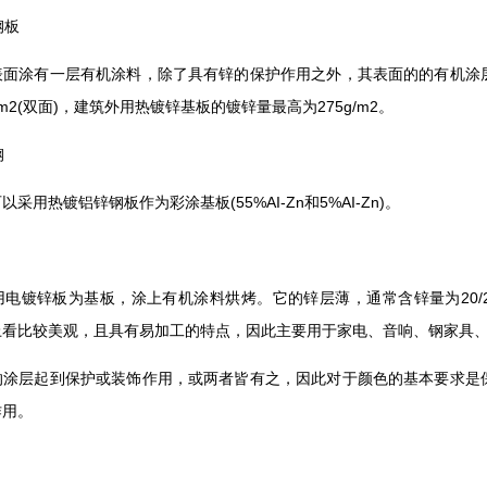
钢板
表面涂有一层有机涂料，除了具有锌的保护作用之外，其表面的的有机涂
/m2(双面)，建筑外用热镀锌基板的镀锌量最高为275g/m2。
钢
采用热镀铝锌钢板作为彩涂基板(55%AI-Zn和5%AI-Zn)。
电镀锌板为基板，涂上有机涂料烘烤。它的锌层薄，通常含锌量为20/2
上看比较美观，且具有易加工的特点，因此主要用于家电、音响、钢家具
的涂层起到保护或装饰作用，或两者皆有之，因此对于颜色的基本要求是
作用。