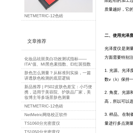
阳起石的加工
质量越好，它
NETMETRIC-12色砖
二、使用光泽
文章推荐
光泽度仪是测
方面需要特别
化妆品祛斑美白功效测试指标——
ITA°值、MI黑色素指数、EI红斑指数
1. 光源。光
肤色怎么测量？从标准到实操，一篇
讲透肤色检测的底层逻辑
数v（λ）保持
新品推荐 | PS02皮肤色差宝：小巧便
携，适用于美容院、护肤品厂家，美
2. 角度。光
妆博主等多场景肤色测量
高，所以可以选
NETMETRIC-12色砖
3. 样品。
NetMetric网络校正软件
量进行多点测
TS1060分光密度仪
TS1050分光密度仪