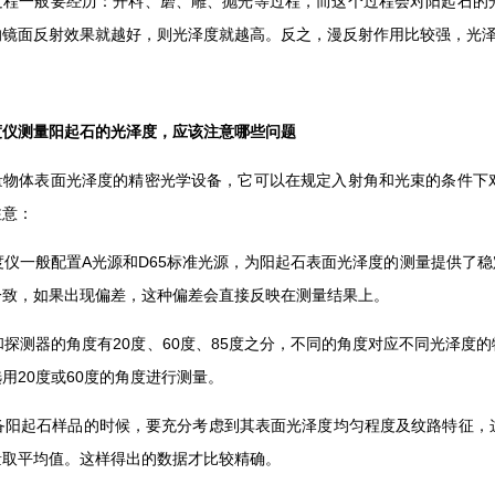
过程一般要经历：开料、磨、雕、抛光等过程，而这个过程会对阳起石的
的镜面反射效果就越好，则光泽度就越高。反之，漫反射作用比较强，光
度仪测量阳起石的光泽度，应该注意哪些问题
量物体表面光泽度的精密光学设备，它可以在规定入射角和光束的条件下
注意：
泽度仪一般配置A光源和D65标准光源，为阳起石表面光泽度的测量提供
一致，如果出现偏差，这种偏差会直接反映在测量结果上。
源和探测器的角度有20度、60度、85度之分，不同的角度对应不同光泽
用20度或60度的角度进行测量。
在制备阳起石样品的时候，要充分考虑到其表面光泽度均匀程度及纹路特征
量取平均值。这样得出的数据才比较精确。