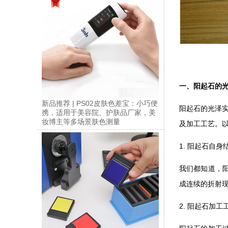
一、阳起石的
新品推荐 | PS02皮肤色差宝：小巧便
阳起石的光泽
携，适用于美容院、护肤品厂家，美
妆博主等多场景肤色测量
及加工工艺。
1. 阳起石自身
我们都知道，
成连续的折射
2. 阳起石加工