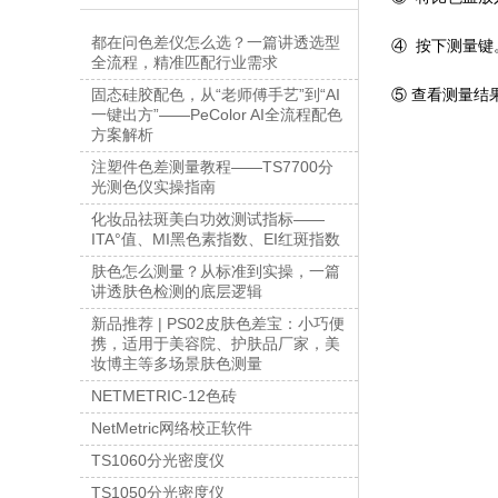
都在问色差仪怎么选？一篇讲透选型
④ 按下测量
全流程，精准匹配行业需求
⑤ 查看测量结
固态硅胶配色，从“老师傅手艺”到“AI
一键出方”——PeColor AI全流程配色
方案解析
注塑件色差测量教程——TS7700分
光测色仪实操指南
化妆品祛斑美白功效测试指标——
ITA°值、MI黑色素指数、EI红斑指数
肤色怎么测量？从标准到实操，一篇
讲透肤色检测的底层逻辑
新品推荐 | PS02皮肤色差宝：小巧便
携，适用于美容院、护肤品厂家，美
妆博主等多场景肤色测量
NETMETRIC-12色砖
NetMetric网络校正软件
TS1060分光密度仪
TS1050分光密度仪