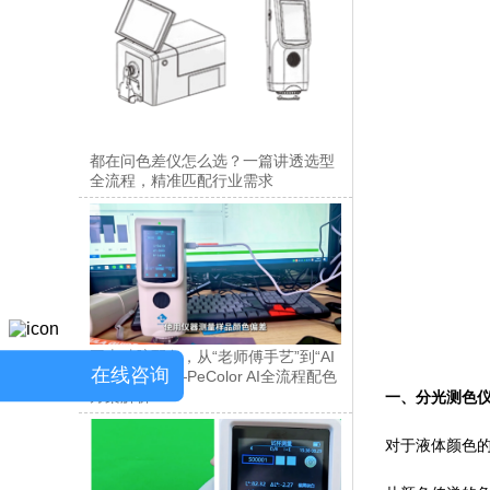
都在问色差仪怎么选？一篇讲透选型
全流程，精准匹配行业需求
固态硅胶配色，从“老师傅手艺”到“AI
在线咨询
一键出方”——PeColor AI全流程配色
方案解析
一、分光测色
对于液体颜色的