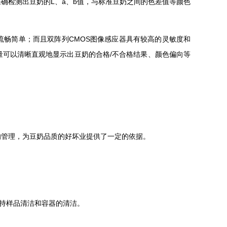
准确检测出豆奶的L、a、b值，与标准豆奶之间的色差值等颜色
流畅简单；而且双阵列CMOS图像感应器具有较高的灵敏度和
可以清晰直观地显示出豆奶的合格/不合格结果、颜色偏向等
的管理，为豆奶品质的好坏业提供了一定的依据。
保持样品清洁和容器的清洁。