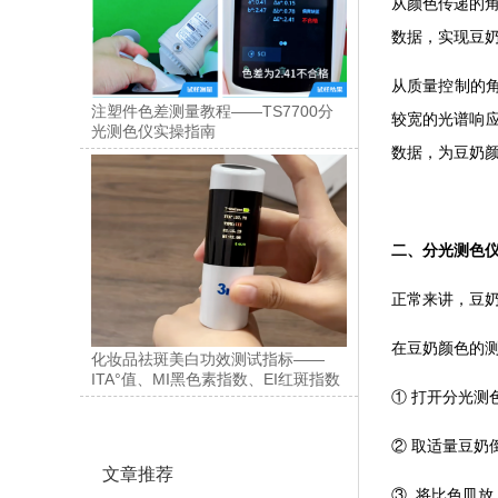
从颜色传递的角
数据，实现豆
从质量控制的角
注塑件色差测量教程——TS7700分
较宽的光谱响
光测色仪实操指南
数据，为豆奶
二、分光测色
正常来讲，豆
在豆奶颜色的
化妆品祛斑美白功效测试指标——
ITA°值、MI黑色素指数、EI红斑指数
① 打开分光
② 取适量豆奶
文章推荐
③ 将比色皿