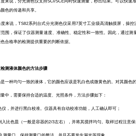
度来说，分光测色仪支持SCI/SCE同时快速测量，秒出结果。可以快速
奶颜色的传递和共享。
度来说，TS82系列台式分光测色仪采用7英寸工业级高清触摸屏，操控
应范围，保证了仪器测量速度、准确性、稳定性和一致性。因此，通过测量
颜色合格率的检测提供重要的判断依据。
仪检测液体颜色的方法步骤
奶是一种均匀一致的液体，它的颜色应该是乳白色或微黄色的。对其颜色
测量中，需要保持合适的温度、光照条件，方法步骤如下：
测色仪，并进行黑白校准。仪器具有自动校准功能，人工确认即可；
倒入比色皿（一般是容器的2/3左右），并将其搅拌均匀。取样过程注意
放入测量口。保持测量口的整洁，并且不要发生漏光等现象。