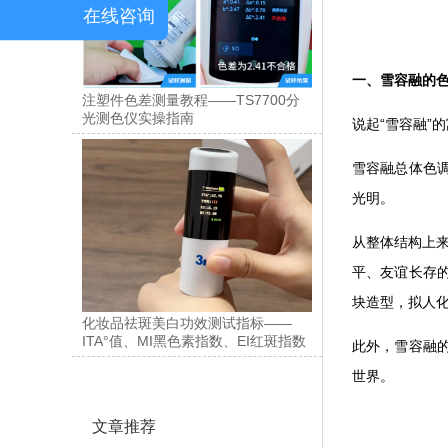
在线咨询
一、雪容融的
注塑件色差测量教程——TS7700分
光测色仪实操指南
说起“雪容融”
雪容融总体色
光明。
从整体结构上
平、友谊长存
块造型，拟人化
化妆品祛斑美白功效测试指标——
ITA°值、MI黑色素指数、EI红斑指数
此外，雪容融
世界。
文章推荐