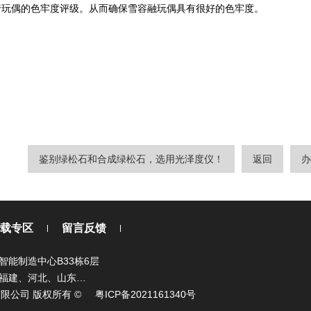
行玩偶的色牢度评级。从而确保雪容融玩偶具有很好的色牢度。
鉴别绿松石和合成绿松石，选用光泽度仪！
返回
办
载专区
留言反馈
能制造中心B33栋6层
福建、河北、山东…
时科技有限公司 版权所有 ©
粤ICP备2021161340号