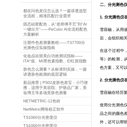
二、分光测色
都在问色差仪怎么选？一篇讲透选型
全流程，精准匹配行业需求
1. 分光测色
固态硅胶配色，从“老师傅手艺”到“AI
一键出方”——PeColor AI全流程配色
雪容融，从用
方案解析
后，会组织相
注塑件色差测量教程——TS7700分
光测色仪实操指南
在这个过程中
化妆品祛斑美白功效测试指标——
等）的检测，
ITA°值、MI黑色素指数、EI红斑指数
色方案，又可
肤色怎么测量？从标准到实操，一篇
讲透肤色检测的底层逻辑
2. 分光测色
新品推荐 | PS02皮肤色差宝：小巧便
携，适用于美容院、护肤品厂家，美
雪容融在经历
妆博主等多场景肤色测量
NETMETRIC-12色砖
使用分光测色
NetMetric网络校正软件
品之间的颜色
TS1060分光密度仪
外，还可以帮
TS1050分光密度仪