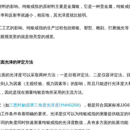
原材料的影响。纯银戒指的原材料主要是金属银，它是一种贵金属，纯银戒
射率和反射率就越小，相应地，其光泽度就比较弱。
加工工艺的影响。纯银戒指的生产过程包括熔银、塑型、雕刻、打磨抛光等
人眼视觉里的就是很亮堂的感觉。
表面光泽的评定方法
表面的光泽度可以采取两种方法：一是目视评定法、二是仪器评定法。
受到人为因素（主观经验、视力因素等）的影响，而且只能进行光泽度大
题，因此是现在测量纯银首饰所采用的主流方法。
仪（如
三恩时触摸屏三角度光泽度计NHG268
），都是符合国家标准JJG6
的工作条件有着明确的要求。光泽度仪可以为纯银戒指的测量提供稳定的
不同的角度同时快速测量纯银戒指的光泽度数值，具有多方面的拓展功能