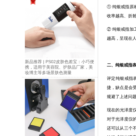
① 纯银戒指
收率越高、折
② 纯银戒指
越高，呈现在
新品推荐 | PS02皮肤色差宝：小巧便
二、纯银戒指
携，适用于美容院、护肤品厂家，美
妆博主等多场景肤色测量
评定纯银戒指
捷，缺点是会
规避了上述问
现在的光泽度
对于光泽度仪
还可以从三个