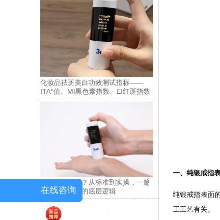
化妆品祛斑美白功效测试指标——
ITA°值、MI黑色素指数、EI红斑指数
一、纯银戒指
肤色怎么测量？从标准到实操，一篇
在线咨询
讲透肤色检测的底层逻辑
纯银戒指表面
工工艺有关。