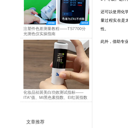
还可以使用化
量过程实在是
注塑件色差测量教程——TS7700分
性。
光测色仪实操指南
此外，借助专
化妆品祛斑美白功效测试指标——
ITA°值、MI黑色素指数、EI红斑指数
文章推荐