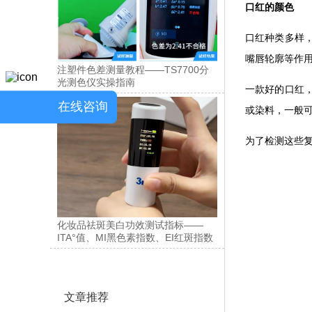
口红的颜色
口红种类多样
嘴唇轮廓等作用
注塑件色差测量教程——TS7700分
光测色仪实操指南
一款好的口红
在线咨询
或染料，一般
为了检测这些
化妆品祛斑美白功效测试指标——
ITA°值、MI黑色素指数、EI红斑指数
文章推荐