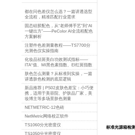
都在问色差仪怎么选？一篇讲透选型
全流程，精准匹配行业需求
固态硅胶配色，从“老师傅手艺”到“AI
一键出方”——PeColor AI全流程配色
方案解析
注塑件色差测量教程——TS7700分
光测色仪实操指南
化妆品祛斑美白功效测试指标——
ITA°值、MI黑色素指数、EI红斑指数
肤色怎么测量？从标准到实操，一篇
讲透肤色检测的底层逻辑
新品推荐 | PS02皮肤色差宝：小巧便
携，适用于美容院、护肤品厂家，美
妆博主等多场景肤色测量
NETMETRIC-12色砖
NetMetric网络校正软件
TS1060分光密度仪
标准光源箱检
TS1050分光密度仪