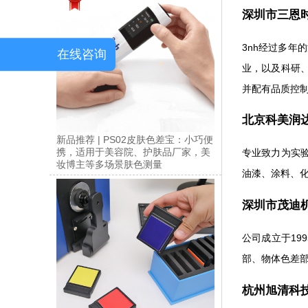
深圳市三恩时
3nh经过多
在线咨询
业，以及科研
并配有品质控
北京科美润达
新品推荐 | PS02皮肤色差宝：小巧便
携，适用于美容院、护肤品厂家，美
专业致力为实
妆博主等多场景肤色测量
油漆、涂料、
深圳市茂迪机
公司成立于1
部、物体色差
杭州旭清科技