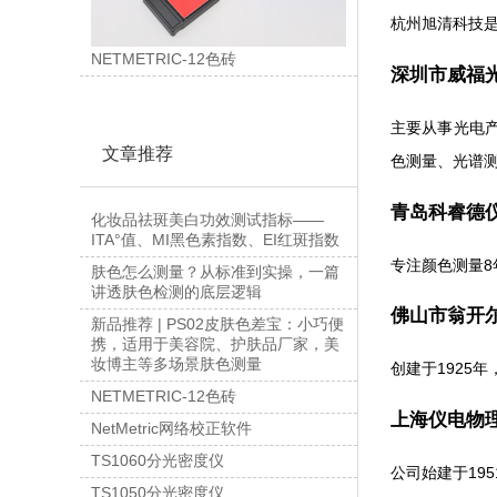
杭州旭清科技
NETMETRIC-12色砖
深圳市威福光
主要从事光电
文章推荐
色测量、光谱
青岛科睿德仪
化妆品祛斑美白功效测试指标——
ITA°值、MI黑色素指数、EI红斑指数
专注颜色测量8
肤色怎么测量？从标准到实操，一篇
讲透肤色检测的底层逻辑
佛山市翁开尔
新品推荐 | PS02皮肤色差宝：小巧便
携，适用于美容院、护肤品厂家，美
妆博主等多场景肤色测量
创建于1925
NETMETRIC-12色砖
上海仪电物理
NetMetric网络校正软件
TS1060分光密度仪
公司始建于1
TS1050分光密度仪