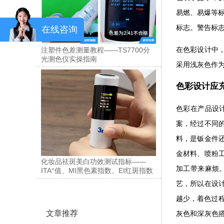
易燃、易爆等标
标志。警告标
在线咨询
在色彩设计中
注塑件色差测量教程——TS7700分
光测色仪实操指南
采用浅灰色作
色彩设计应
色彩在产品设
案，经过不同
料，是钣金件
金材料、喷粉
化妆品祛斑美白功效测试指标——
加工带来麻烦
ITA°值、MI黑色素指数、EI红斑指数
艺，所以在设
越少，着色过
文章推荐
灰色和深灰色