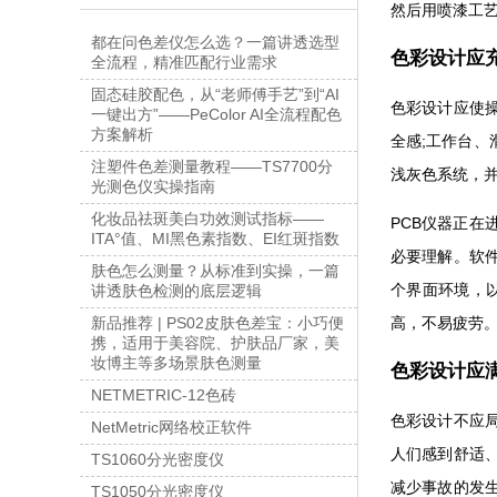
然后用喷漆工
都在问色差仪怎么选？一篇讲透选型
色彩设计应
全流程，精准匹配行业需求
固态硅胶配色，从“老师傅手艺”到“AI
色彩设计应使
一键出方”——PeColor AI全流程配色
方案解析
全感;工作台
注塑件色差测量教程——TS7700分
浅灰色系统，
光测色仪实操指南
化妆品祛斑美白功效测试指标——
PCB仪器正
ITA°值、MI黑色素指数、EI红斑指数
必要理解。软
肤色怎么测量？从标准到实操，一篇
个界面环境，以
讲透肤色检测的底层逻辑
高，不易疲劳
新品推荐 | PS02皮肤色差宝：小巧便
携，适用于美容院、护肤品厂家，美
妆博主等多场景肤色测量
色彩设计应
NETMETRIC-12色砖
色彩设计不应
NetMetric网络校正软件
人们感到舒适
TS1060分光密度仪
减少事故的发
TS1050分光密度仪