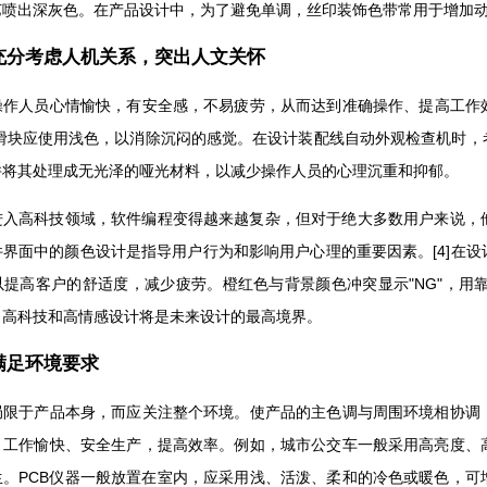
艺喷出深灰色。在产品设计中，为了避免单调，丝印装饰色带常用于增加
充分考虑人机关系，突出人文关怀
操作人员心情愉快，有安全感，不易疲劳，从而达到准确操作、提高工作效
、滑块应使用浅色，以消除沉闷的感觉。在设计装配线自动外观检查机时，
并将其处理成无光泽的哑光材料，以减少操作人员的心理沉重和抑郁。
在进入高科技领域，软件编程变得越来越复杂，但对于绝大多数用户来说，
件界面中的颜色设计是指导用户行为和影响用户心理的重要因素。[4]在
提高客户的舒适度，减少疲劳。橙红色与背景颜色冲突显示"NG"，用靠
。高科技和高情感设计将是未来设计的最高境界。
满足环境要求
局限于产品本身，而应关注整个环境。使产品的主色调与周围环境相协调
、工作愉快、安全生产，提高效率。例如，城市公交车一般采用高亮度、
生。PCB仪器一般放置在室内，应采用浅、活泼、柔和的冷色或暖色，可