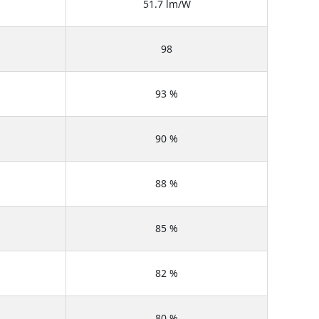
51.7 lm/W
98
93 %
90 %
88 %
85 %
82 %
80 %