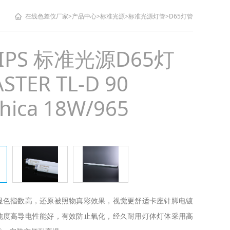
在线色差仪厂家
>
产品中心
>
标准光源
>
标准光源灯管
>
D65灯管
LIPS 标准光源D65灯
TER TL-D 90
hica 18W/965
显色指数高，还原被照物真彩效果，视觉更舒适卡座针脚电镀
纯度高导电性能好，有效防止氧化，经久耐用灯体灯体采用高