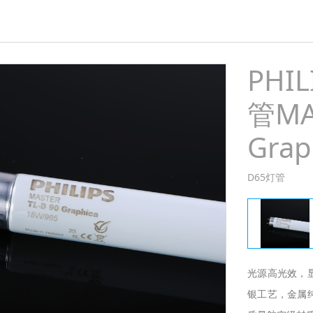
PHI
管MAS
Grap
D65灯管
光源高光效，
银工艺，金属